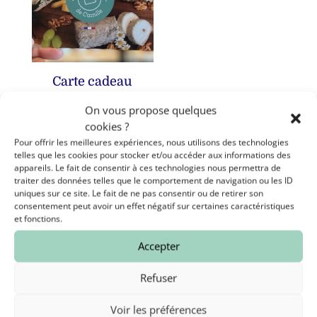
Carte cadeau
Plage
20,00
€
–
50,00
€
On vous propose quelques
de
cookies ?
prix :
Pour offrir les meilleures expériences, nous utilisons des technologies
telles que les cookies pour stocker et/ou accéder aux informations des
20,00 €
appareils. Le fait de consentir à ces technologies nous permettra de
à
traiter des données telles que le comportement de navigation ou les ID
50,00 €
uniques sur ce site. Le fait de ne pas consentir ou de retirer son
consentement peut avoir un effet négatif sur certaines caractéristiques
et fonctions.
Contacter la Fromagerie

Accepter
Les Fromages de Camille
5 Pl. Michelet, 37000 Tours
Refuser
02 47 64 59 25
Voir les préférences
Contactez nous par mail