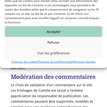
telles que les cookies pour stocker et/ou accéder aux informations des
aux boutons qui facilitent le partage des pages et
appareils. Le fait de consentir à ces technologies nous permettra de
articles sur les réseaux sociaux.
traiter des données telles que le comportement de navigation ou les ID
uniques sur ce site. Le fait de ne pas consentir ou de retirer son
Formulaire de contact et
consentement peut avoir un effet négatif sur certaines caractéristiques
et fonctions.
commentaires
Accepter
Vous pouvez être amené à nous indiquer votre
adresse e-mail lorsque vous remplissez notre
Refuser
formulaire de contact ou déposez un commentaire
sur l’un des articles du site site
Les Fromages de
Voir les préférences
Camille
.
Politique de cookies
Politique de confidentialité
Mentions légales
En aucun cas, votre adresse e-mail ne sera cédée à
des tiers.
Modération des commentaires
Le choix de validation d’un commentaire sur le site
Les Fromages de Camille est laissé à l’entière
appréciation du responsable de publication. Les
commentaires peuvent être supprimés, modifiés et
corrigés pour une meilleure compréhension des