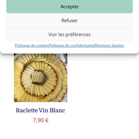
Accepter
Refuser
Raclette poivre
Raclette Truffe
7,90
€
10,70
€
Voir les préférences
Politique de cookies
Politique de confidentialité
Mentions légales
Raclette Vin Blanc
7,90
€