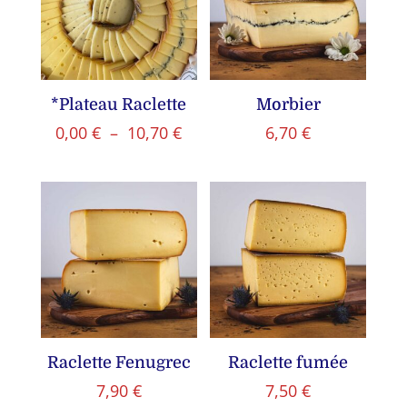
*Plateau Raclette
Morbier
Plage
0,00
€
–
10,70
€
6,70
€
de
prix :
0,00 €
à
10,70 €
Raclette Fenugrec
Raclette fumée
7,90
€
7,50
€