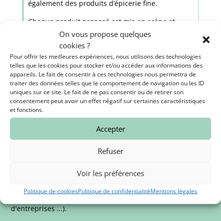
également des produits d’épicerie fine.
Chaque produit proposé est mis en scène et
attend de ravir le gourmet à la recherche de
On vous propose quelques
fromages authentiques et respectueux des
cookies ?
animaux.
Pour offrir les meilleures expériences, nous utilisons des technologies
telles que les cookies pour stocker et/ou accéder aux informations des
Nous vous y accueillons du mardi au dimanche !
appareils. Le fait de consentir à ces technologies nous permettra de
traiter des données telles que le comportement de navigation ou les ID
uniques sur ce site. Le fait de ne pas consentir ou de retirer son
consentement peut avoir un effet négatif sur certaines caractéristiques
et fonctions.

Accepter
Refuser
Commandes sur mesure
Voir les préférences
Plateaux, fromages à la pièce, n'hésitez pas à nous solliciter
Politique de cookies
Politique de confidentialité
Mentions légales
pour vos événements (mariages, soirées, séminaires
d'entreprises ...).