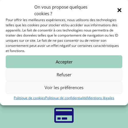
fromages authentiques et respectueux des
On vous propose quelques
animaux.
cookies ?
Nous vous y accueillons du mardi au dimanche !
Pour offrir les meilleures expériences, nous utilisons des technologies
telles que les cookies pour stocker et/ou accéder aux informations des
appareils. Le fait de consentir à ces technologies nous permettra de
traiter des données telles que le comportement de navigation ou les ID
uniques sur ce site. Le fait de ne pas consentir ou de retirer son
consentement peut avoir un effet négatif sur certaines caractéristiques

et fonctions.
Accepter
Commandes sur mesure
Refuser
Plateaux, fromages à la pièce, n'hésitez pas à nous solliciter
Voir les préférences
pour vos événements (mariages, soirées, séminaires
d'entreprises ...).
Politique de cookies
Politique de confidentialité
Mentions légales
