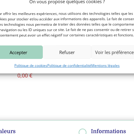
On vous propose quelques cookies ?
r offrir les meilleures expériences, nous utilisons des technologies telles que les
kies pour stocker et/ou accéder aux informations des appareils. Le fait de consen
es technologies nous permettra de traiter des données telles que le comporteme
navigation ou les ID uniques sur ce site. Le fait de ne pas consentir ou de retirer 
sentement peut avoir un effet négatif sur certaines caractéristiques et fonctions.
mage tranché présenté
Option charcuterie (
Accepter
Refuser
Voir les préférence
dans une box en bois
portion)
(dispo dès 1 kilo de
4,90
€
Politique de cookies
Politique de confidentialité
Mentions légales
fromage)
0,00
€
aleurs
Informations
U