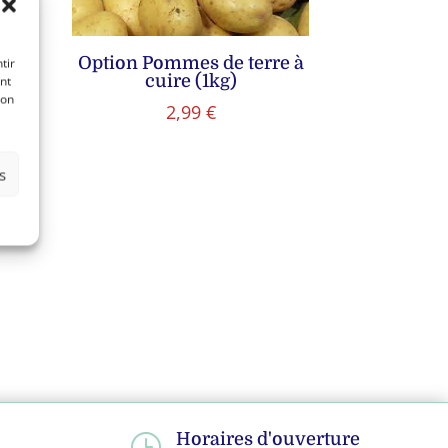
Option Pommes de terre à
tir
cuire (1kg)
nt
son
2,99
€
1
s
Horaires d'ouverture
}