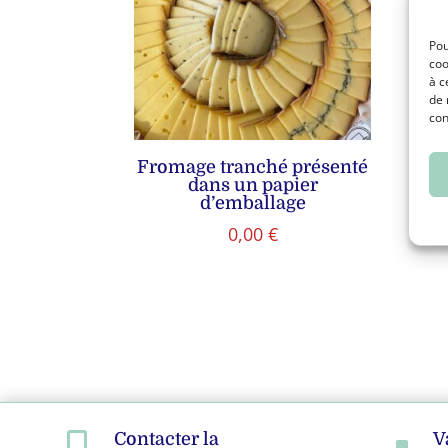
Pou
coo
à c
de 
con
Fromage tranché présenté
Fro
dans un papier
d’emballage
0,00
€
Contacter la
V

^