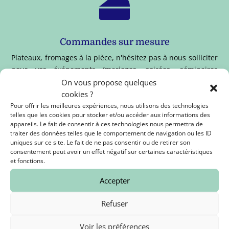

Commandes sur mesure
Plateaux, fromages à la pièce, n'hésitez pas à nous solliciter
pour vos événements (mariages, soirées, séminaires
d'entreprises ...).
On vous propose quelques
cookies ?
Pour offrir les meilleures expériences, nous utilisons des technologies

telles que les cookies pour stocker et/ou accéder aux informations des
appareils. Le fait de consentir à ces technologies nous permettra de
traiter des données telles que le comportement de navigation ou les ID
uniques sur ce site. Le fait de ne pas consentir ou de retirer son
consentement peut avoir un effet négatif sur certaines caractéristiques
Paiement sécurisé
et fonctions.
Payez en toute sécurité par carte Bleue, Visa et Mastercard
Accepter
avec notre plateforme bancaire STRIPE.
Refuser

Voir les préférences