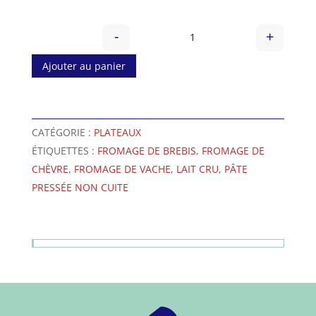
-
+
quantité de Box amoureu
Ajouter au panier
A
l
CATÉGORIE :
PLATEAUX
t
ÉTIQUETTES :
FROMAGE DE BREBIS
,
FROMAGE DE
e
CHÈVRE
,
FROMAGE DE VACHE
,
LAIT CRU
,
PÂTE
r
n
PRESSÉE NON CUITE
a
t
i
v
e
: