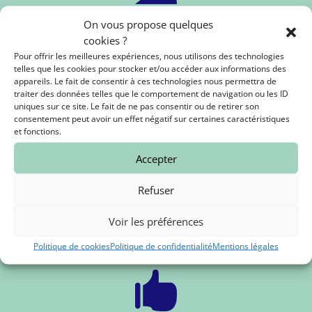

On vous propose quelques
cookies ?
Commandes sur mesure
Pour offrir les meilleures expériences, nous utilisons des technologies
telles que les cookies pour stocker et/ou accéder aux informations des
Plateaux, fromages à la pièce, n'hésitez pas à nous solliciter
appareils. Le fait de consentir à ces technologies nous permettra de
pour vos événements (mariages, soirées, séminaires
traiter des données telles que le comportement de navigation ou les ID
d'entreprises ...).
uniques sur ce site. Le fait de ne pas consentir ou de retirer son
consentement peut avoir un effet négatif sur certaines caractéristiques
et fonctions.

Accepter
Refuser
Paiement sécurisé
Voir les préférences
Payez en toute sécurité par carte Bleue, Visa et Mastercard
avec notre plateforme bancaire STRIPE.
Politique de cookies
Politique de confidentialité
Mentions légales
