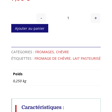
-
+
quantité de Délice des De
Ajouter au panier
A
l
CATÉGORIES :
FROMAGES
,
CHÈVRE
t
ÉTIQUETTES :
FROMAGE DE CHÈVRE
,
LAIT PASTEURISÉ
e
r
n
Poids
a
0,250 kg
t
i
v
e
:
Caractéristiques
: