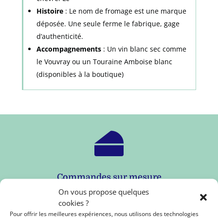
Histoire
: Le nom de fromage est une marque
déposée. Une seule ferme le fabrique, gage
d’authenticité.
Accompagnements
: Un vin blanc sec comme
le Vouvray ou un Touraine Amboise blanc
(disponibles à la boutique)

Commandes sur mesure
On vous propose quelques
Plateaux, fromages à la pièce, n'hésitez pas à nous solliciter
cookies ?
pour vos événements (mariages, soirées, séminaires
Pour offrir les meilleures expériences, nous utilisons des technologies
d'entreprises ...).