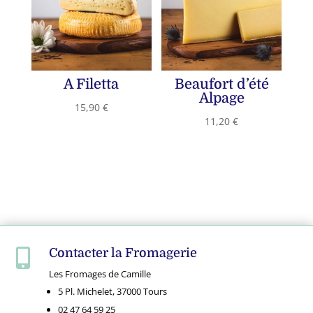
A Filetta
Beaufort d’été
Alpage
15,90
€
11,20
€
Contacter la Fromagerie

Les Fromages de Camille
5 Pl. Michelet, 37000 Tours
02 47 64 59 25