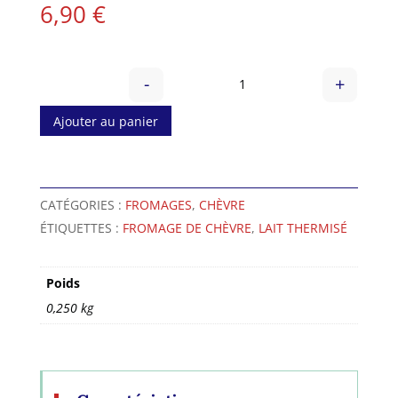
6,90
€
-
+
quantité de Couronne Loc
Ajouter au panier
A
l
CATÉGORIES :
FROMAGES
,
CHÈVRE
t
ÉTIQUETTES :
FROMAGE DE CHÈVRE
,
LAIT THERMISÉ
e
r
n
Poids
a
0,250 kg
t
i
v
e
: