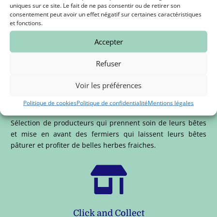
uniques sur ce site. Le fait de ne pas consentir ou de retirer son
Paiement sécurisé
consentement peut avoir un effet négatif sur certaines caractéristiques
et fonctions.
Payez en toute sécurité par carte Bleue, Visa et Mastercard
avec notre plateforme bancaire STRIPE.
Accepter
Refuser

Voir les préférences
Politique de cookies
Politique de confidentialité
Mentions légales
Traçabilité et qualité
Sélection de producteurs qui prennent soin de leurs bêtes
et mise en avant des fermiers qui laissent leurs bêtes
pâturer et profiter de belles herbes fraiches.

Click and Collect