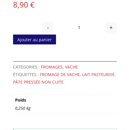
8,90
€
-
+
quantité de Tomme aux fl
Ajouter au panier
A
l
CATÉGORIES :
FROMAGES
,
VACHE
t
ÉTIQUETTES :
FROMAGE DE VACHE
,
LAIT PASTEURISÉ
,
e
PÂTE PRESSÉE NON CUITE
r
n
a
Poids
t
0,250 kg
i
v
e
: